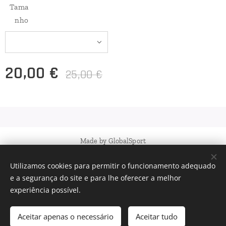
Tama
nho
20,00
€
25,00
€
Made by GlobalSport
GSX Portugal Unip. Lda.
Utilizamos cookies para permitir o funcionamento adequado
Cookies
e a segurança do site e para lhe oferecer a melhor
experiência possível.
Adicionar ao carrinho
Aceitar apenas o necessário
Aceitar tudo